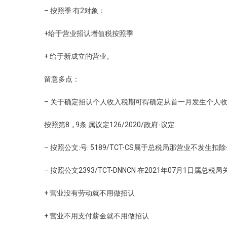
– 按照季:有2对象：
+给于营业招认增值税按照季
+ 给于新成立的营业。
留意多点：
– 关于确定招认个人收入税期可得确定从首一月发生个人
按照第8 , 9条 属议定126/2020/政府-议定
– 按照公文:号: 5189/TCT-CS属于总税局那营业不发
– 按照公文2393/TCT-DNNCN 在2021年07月1日属
+ 营业没有劳动就不用做招认
+ 营业不用支付薪金就不用做招认