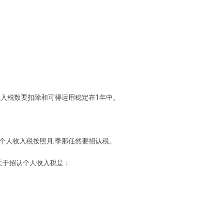
收入税数要扣除和可得运用稳定在1年中。
生扣除个人收入税按照月,季那任然要招认税。
总税局关于招认个人收入税是：