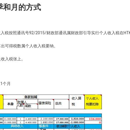
季和月的方式
税按照通讯号92/2015/财政部通讯属财政部引导实行个人收入税在HTK
算出可得税数属个人收入税要纳。
人收入税张上。
工1个月