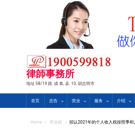
Skip
to
content
律師事務所
地址 58/19 路: 成 泰, 县: 10, 胡志明市
首页
忠告
营业
服务
介绍
Home
营业税
招认2021年的个人收入税按照季