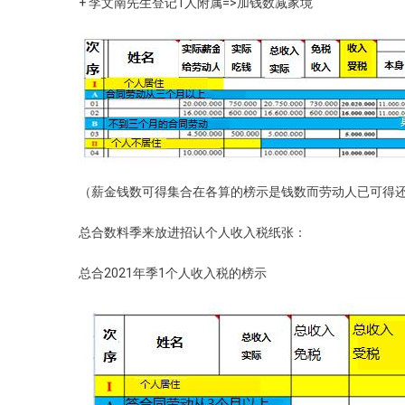
+ 李文南先生登记1人附属=>加钱数减家境
（薪金钱数可得集合在各算的榜示是钱数而劳动人已可得还在
总合数料季来放进招认个人收入税纸张：
总合2021年季1个人收入税的榜示