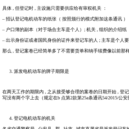
具体 , 但登记时 , 主设施只需要供应给有审权机关 ：
– 招认登记电机动车的纸张（ 按照颁行的模式附加这条通讯 ）
– 户口簿的副本（对于场合主车是个人）; 机关 , 组织的介绍纸
– 出示身份证或者国民身份的证件来登记车的人 ; 主车是个人
那么 , 登记案卷已经简单多了不需要货单和纳手续费像以前那
派发电机动车的牌子期限是
在两天工作的期限内 , 之从接受够合理的案卷的日期开始 ,
写没有两个字上去（规定在b 点第2款第25a条通讯54/2015/公安
登记电机动车的机关
各省交通警察局 , 公安县 , 郡 , 社市 , 城市直属省是派发登记