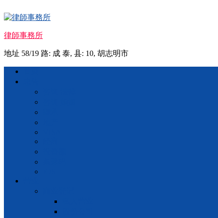
Skip
to
content
律師事務所
地址 58/19 路: 成 泰, 县: 10, 胡志明市
Menu
首页
忠告
咨询 法律
咨询 婚姻
继承
地产
VISA
经商
投资额
条形码
IOS
营业
商业登记
私人营业
股份公司