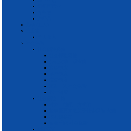
经营地点
组织回营业
各留意
户经营
劳动 (工人)
营业税
个人收入
社会保险
社会保险必修
社会保险逼使
劳动灾难 – 职业病
退休制度
孕产制度
病痛制度
互助一次社会保险
死亡制度
社会保险自愿
对象 – 纳额 – 方式纳
些事需要知道关于社会保险 灾难
权利但参加
案卷手续 社会保险
保险灾难