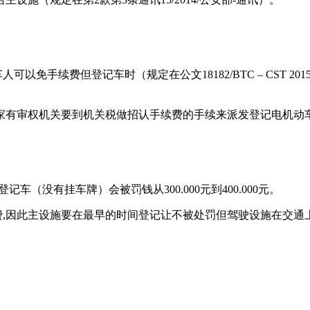
车的主车人可以免手续费但登记车时（规定在公文18182/BTC – CS
续跟国家有审权机关要到机关税做招认手续费的手续来派发登记电机动
登记车（没有挂车牌）会被罚钱从300.000元到400.000元。
费,因此主设施要在最早的时间登记让不被处罚但驾驶设施在交通上