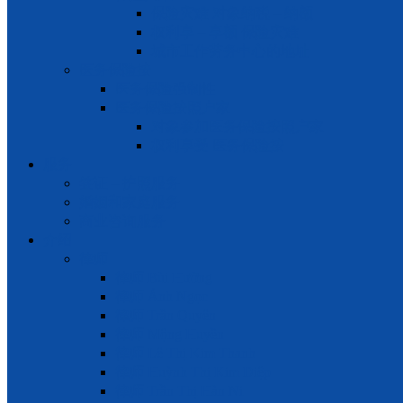
保险灾难 对象纳税 – 纳额
权利享 – 享额 保险灾难
城市工作劳务中心的地址
医务保险按
医务保险强制性
医务保险按照户家
对象参加医务保险按照户家
权利享受 医务保险按
服务
签证 – 护照服务
婚姻和家庭服务
商业咨询服务
介绍
律师
律师 Bùi Hường
律师 Ánh Ngọc
律师 Trần Quyên
律师 Mộng Huyền
律师 Lê Thị Kim Thanh
律师 Huỳnh Thị Kim Diệp
律师 Trần Thị Hàn Ni