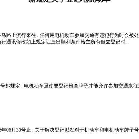
在马路上流行来往 . 任何用电机动车参加交通有违犯行为时会被处
部颁行通讯修改如上规定让造出顺利条件给主所有但去登记时。
4年06月01号起规定 : 电机动车逼使要登记检查牌子才能允许参加交通来
016年06月30号止 , 关于解决登记派发对于机动车和电机动车牌子