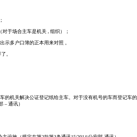
；
（对于场合主车是机关 , 组织）；
要出示多户口簿的正本用来对照 。
样了。
 登记车的机关解决公证登记纸给主车。对于没有机号的车而登记
部 – 通讯）
车给主设施（规定在第2款第3条通讯15/2014/公安部-通讯）。