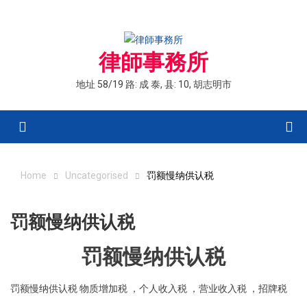
Skip
to
content
律師事務所
地址 58/19 路: 成 泰, 县: 10, 胡志明市
Menu
Home
Uncategorised
罚额慢纳供认税
罚额慢纳供认税
罚额慢纳供认税
罚额慢纳供认税 物质增加税 ，个人收入税 ，营业收入税 ，招牌税