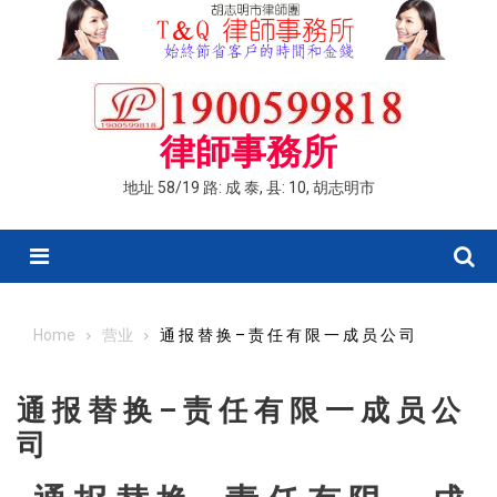
Skip
to
content
律師事務所
地址 58/19 路: 成 泰, 县: 10, 胡志明市
Menu
Home
营业
通 报 替 换 – 责 任 有 限 一 成 员 公 司
通 报 替 换 – 责 任 有 限 一 成 员 公
司