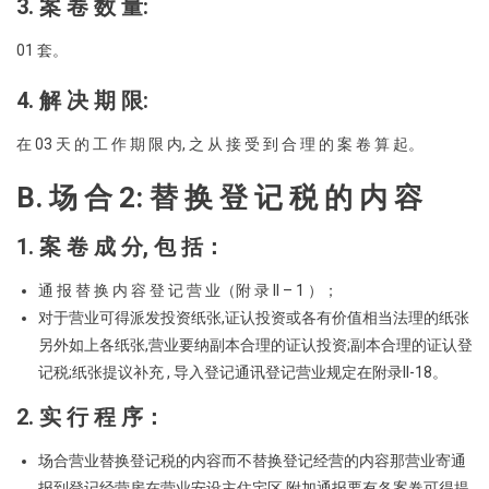
3. 案 卷 数 量:
01 套。
4. 解 决 期 限:
在 03 天 的 工 作 期 限 内, 之 从 接 受 到 合 理 的 案 卷 算 起。
B. 场 合
2:
替 换 登 记 税 的 内 容
1. 案 卷 成 分, 包 括：
通 报 替 换 内 容 登 记 营 业（附 录 II – 1 ）；
对于营业可得派发投资纸张,证认投资或各有价值相当法理的纸张
另外如上各纸张,营业要纳副本合理的证认投资;副本合理的证认登
记税;纸张提议补充 , 导入登记通讯登记营业规定在附录II-18。
2. 实 行 程 序：
场合营业替换登记税的内容而不替换登记经营的内容那营业寄通
报到登记经营房在营业安设主住宅区.附加通报要有各案卷可得提