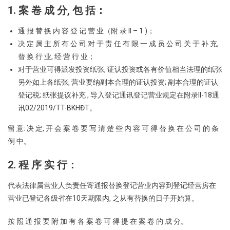
1. 案 卷 成 分, 包 括：
通 报 替 换 内 容 登 记 营 业（附 录 II – 1 )；
决 定 属 主 所 有 公 司 对 于 责 任 有 限 一 成 员 公 司 关 于 补 充,
替 换 行 业, 经 营 行 业；
对于营业可得派发投资纸张, 证认投资或各有价值相当法理的纸张
另外如上各纸张, 营业要纳副本合理的证认投资; 副本合理的证认
登记税; 纸张提议补充 , 导入登记通讯登记营业规定在附录II-18通
讯02/2019/TT-BKHĐT。
留 意: 决 定, 开 会 案 卷 要 写 清 楚 些 内 容 可 得 替 换 在 公 司 的 条
例 中。
2. 程 序 实 行：
代表法律属营业人负责任寄通报替换登记营业内容到登记经营房在
营业已登记各级省在10天期限内, 之从有替换的日子开始算。
按 照 通 报 要 附 加 有 各 案 卷 可 得 提 在 案 卷 的 成 分。