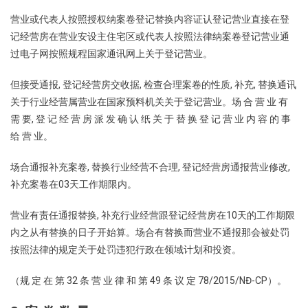
营业或代表人按照授权纳案卷登记替换内容证认登记营业直接在登
记经营房在营业安设主住宅区或代表人按照法律纳案卷登记营业通
过电子网按照规程国家通讯网上关于登记营业。
但接受通报, 登记经营房交收据, 检查合理案卷的性质, 补充, 替换通讯
关于行业经营属营业在国家预料机关关于登记营业。场 合 营 业 有
需 要, 登 记 经 营 房 派 发 确 认 纸 关 于 替 换 登 记 营 业 内 容 的 事
给 营 业。
场合通报补充案卷, 替换行业经营不合理, 登记经营房通报营业修改,
补充案卷在03天工作期限内。
营业有责任通报替换, 补充行业经营跟登记经营房在10天的工作期限
内之从有替换的日子开始算。场合有替换而营业不通报那会被处罚
按照法律的规定关于处罚违犯行政在领域计划和投资。
（规 定 在 第 32 条 营 业 律 和 第 49 条 议 定 78/2015/NĐ-CP）。