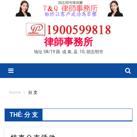
Skip
to
content
律師事務所
地址 58/19 路: 成 泰, 县: 10, 胡志明市
Menu
Home
分 支
THẺ:
分 支