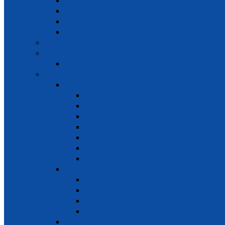
经营地点
组织回营业
各留意
户经营
劳动 (工人)
营业税
个人收入
社会保险
社会保险必修
社会保险逼使
劳动灾难 – 职业病
退休制度
孕产制度
病痛制度
互助一次社会保险
死亡制度
社会保险自愿
对象 – 纳额 – 方式纳
些事需要知道关于社会保险 灾难
权利但参加
案卷手续 社会保险
保险灾难