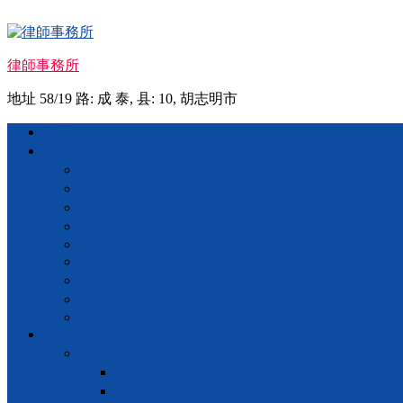
Skip
to
content
律師事務所
地址 58/19 路: 成 泰, 县: 10, 胡志明市
Menu
首页
忠告
咨询 法律
咨询 婚姻
继承
地产
VISA
经商
投资额
条形码
IOS
营业
商业登记
私人营业
股份公司