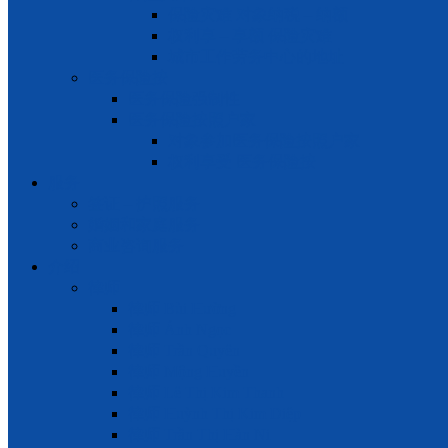
保险灾难 对象纳税 – 纳额
权利享 – 享额 保险灾难
城市工作劳务中心的地址
医务保险按
医务保险强制性
医务保险按照户家
对象参加医务保险按照户家
权利享受 医务保险按
服务
签证 – 护照服务
婚姻和家庭服务
商业咨询服务
介绍
律师
律师 Bùi Hường
律师 Ánh Ngọc
律师 Trần Quyên
律师 Mộng Huyền
律师 Lê Thị Kim Thanh
律师 Huỳnh Thị Kim Diệp
律师 Trần Thị Hàn Ni