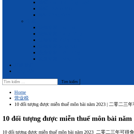
律师 Phan Thị Hồng Luyến
律师 Lê Anh Minh
律师 Công Vinh
专家
法律专家 Thu Thảo
法律专家 Trung Đông
法律专家 Xuân Trang
法律专家 Song Kim
税务专家 Thế Lương
税务专家 Hoàng Lan
联络我们
Tiếng Việt
Tìm
kiếm
cho:
Home
营业税
10 đối tượng được miễn thuế môn bài năm 2023
10 đối tượng được miễn thuế môn
10 đối tượng được miễn thuế môn bài năm 2023 二零