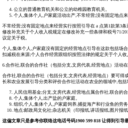
公立的普通教育机关和公立的幼稚园教育机关。
个人,集体个人,户家庭活动出产,不常经营;没有固定地点
不常经营;没有固定地点来经营实行按照引导在 a 点第1款第3条通
修改补充关于个人收入税规定在修改补充一些条律和税号71/2014
议定关于税。
个人,集体个人,户家庭没有固定的经营地点引导在这款包括场
扣减税在来源;个人合作经营跟组织按照法律的规定关于个人收
6.合作社,联合的合作社（包括分支,文房代表,经营地点）活
合作社,联合的合作社（包括分支,文房代表,经营地点）要可得成立,活
长和农业发展引导分类和评价合作社活动在农业的领域中,包括
人民信用基金;分支,文房代表,经营地点属合作社,联合
个人,集体个人,出产盐的户家庭。
组织,个人,集体个人,户家庭饲养,捕捉海产和行业鱼的劳
地点:邮政局文化社;杂志机关（印报纸,讲话报纸,图片报纸
这偏文章只是参考你联络这电话号码
1900 599 818
让得到引导