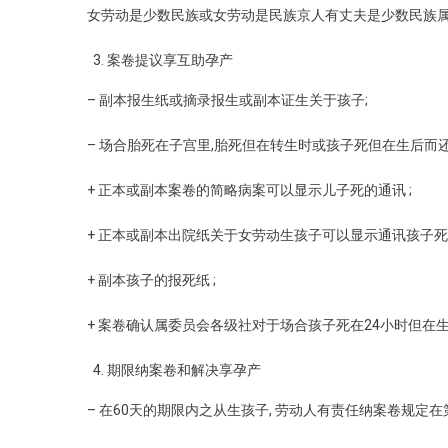
女劳动是少数民族或女劳动是民族京人有丈夫是少数民族属
案卷提议享互助孕产
– 副本报生纸或摘录报生或副本证生关于孩子;
– 场合胎死在子宫里,胎死但在转生时或孩子死但在生后而
+ 正本或副本案卷的简略病案可以显示儿子死的通讯 ;
+ 正本或副本出院纸关于女劳动生孩子可以显示通讯孩子死 
+ 副本孩子的报死纸 ;
+ 案卷确认属委员会各级社对于场合孩子死在24小时但在生
期限纳案卷和解决享孕产
– 在60天的期限内之从生孩子, 劳动人有责任纳案卷规定在