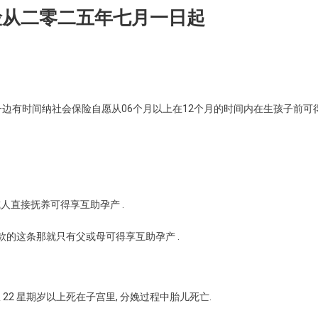
险从二零二五年七月一日起
边有时间纳社会保险自愿从06个月以上在12个月的时间内在生孩子前可得
人直接抚养可得享互助孕产 .
款的这条那就只有父或母可得享互助孕产 .
从 22 星期岁以上死在子宫里, 分娩过程中胎儿死亡.