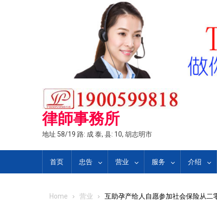
Skip
to
content
律師事務所
地址 58/19 路: 成 泰, 县: 10, 胡志明市
首页
忠告
营业
服务
介绍
Home
营业
互助孕产给人自愿参加社会保险从二