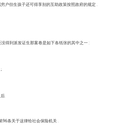
穷户但生孩子还可得享别的互助政策按照政府的规定 .
还没得到派发证生那案卷是如下各纸张的其中之一 :
;
后.
第96条关于这律给社会保险机关 .