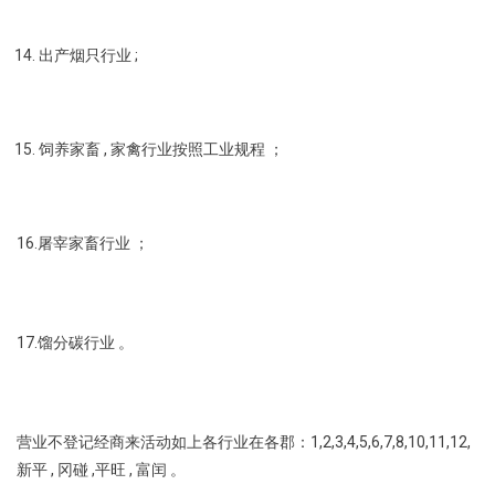
出产烟只行业 ;
饲养家畜 , 家禽行业按照工业规程 ；
16.屠宰家畜行业 ；
17.馏分碳行业 。
营业不登记经商来活动如上各行业在各郡：1,2,3,4,5,6,7,8,10,11,12,
新平 , 冈碰 ,平旺 , 富闰 。