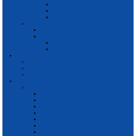
保险灾难 对象纳税 – 纳额
权利享 – 享额 保险灾难
城市工作劳务中心的地址
医务保险按
医务保险强制性
医务保险按照户家
对象参加医务保险按照户家
权利享受 医务保险按
服务
签证 – 护照服务
婚姻和家庭服务
商业咨询服务
介绍
律师
律师 Bùi Hường
律师 Ánh Ngọc
律师 Trần Quyên
律师 Mộng Huyền
律师 Lê Thị Kim Thanh
律师 Huỳnh Thị Kim Diệp
律师 Trần Thị Hàn Ni