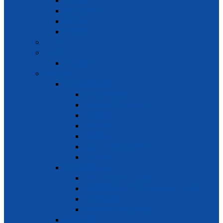
经营地点
组织回营业
各留意
户经营
劳动 (工人)
营业税
个人收入
社会保险
社会保险必修
社会保险逼使
劳动灾难 – 职业病
退休制度
孕产制度
病痛制度
互助一次社会保险
死亡制度
社会保险自愿
对象 – 纳额 – 方式纳
些事需要知道关于社会保险 灾难
权利但参加
案卷手续 社会保险
保险灾难