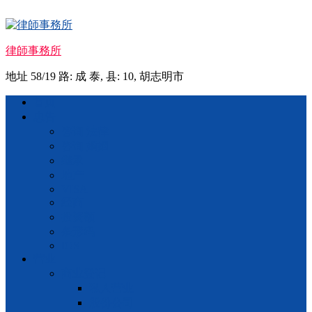
Skip
to
content
律師事務所
地址 58/19 路: 成 泰, 县: 10, 胡志明市
Menu
首页
忠告
咨询 法律
咨询 婚姻
继承
地产
VISA
经商
投资额
条形码
IOS
营业
商业登记
私人营业
股份公司