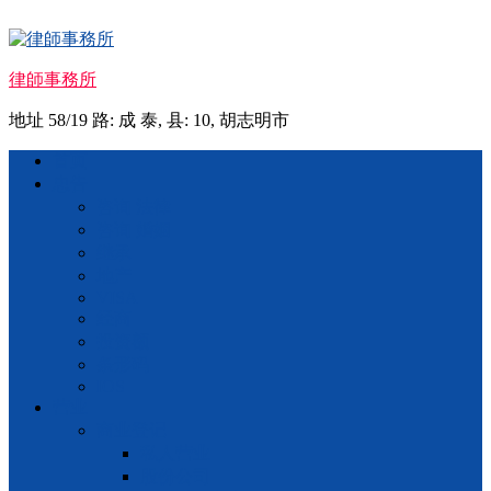
Skip
to
content
律師事務所
地址 58/19 路: 成 泰, 县: 10, 胡志明市
Menu
首页
忠告
咨询 法律
咨询 婚姻
继承
地产
VISA
经商
投资额
条形码
IOS
营业
商业登记
私人营业
股份公司