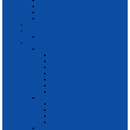
经营地点
组织回营业
各留意
户经营
劳动 (工人)
营业税
个人收入
社会保险
社会保险必修
社会保险逼使
劳动灾难 – 职业病
退休制度
孕产制度
病痛制度
互助一次社会保险
死亡制度
社会保险自愿
对象 – 纳额 – 方式纳
些事需要知道关于社会保险 灾难
权利但参加
案卷手续 社会保险
保险灾难