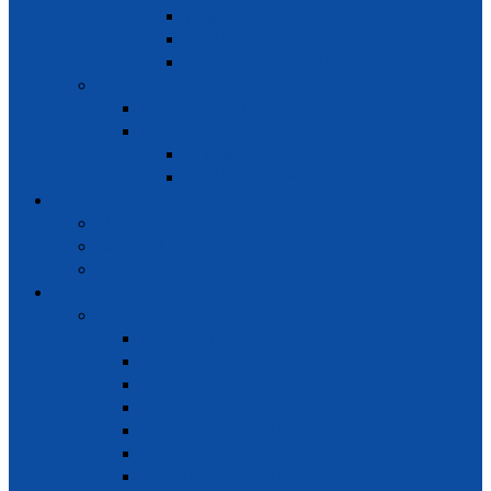
保险灾难 对象纳税 – 纳额
权利享 – 享额 保险灾难
城市工作劳务中心的地址
医务保险按
医务保险强制性
医务保险按照户家
对象参加医务保险按照户家
权利享受 医务保险按
服务
签证 – 护照服务
婚姻和家庭服务
商业咨询服务
介绍
律师
律师 Bùi Hường
律师 Ánh Ngọc
律师 Trần Quyên
律师 Mộng Huyền
律师 Lê Thị Kim Thanh
律师 Huỳnh Thị Kim Diệp
律师 Trần Thị Hàn Ni