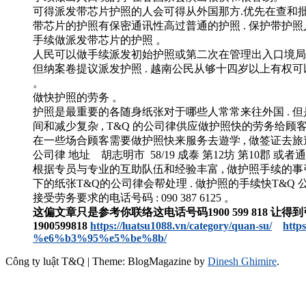
可得派发带芯片护照的人会可得从外国那方.优先在查和批
带芯片的护照有保密通讯性高过普通的护照 . 保护带护照人
手续做派发带芯片的护照 。
人民可以做手续派发初始护照或第二次在管理出入口境局
但纳案卷提议派发护照 . 越南公民从够十四岁以上有权
。
做快护照的劳务 。
护照是最重要的各随身纸张对于哪些人常常来往外国 . 
间和减少复杂 , T&Q 的公司律供应做护照快的劳务给顾客
在一些场合顾客需要做护照快来服务去遊学 , 做签证去旅遊 
公司律 地址 胡志明市 58/19 成泰 第12坊 第10郡 或者通过
根据专员与专业的互助队伍和经验丰富 , 做护照手续的事引
下的纸张T&Q的公司律会帮处理 . 做护照的手续快T&Q 公司律的
接受劳务要求的电话号码 : 090 387 6125 。
这偏文章只是参考你联络这电话号码1900 599 818
让得到
1900599818
https://luatsu1088.vn/category/quan-su/
http
%e6%b3%95%e5%be%8b/
Công ty luật T&Q
|
Theme: BlogMagazine by
Dinesh Ghimire
.