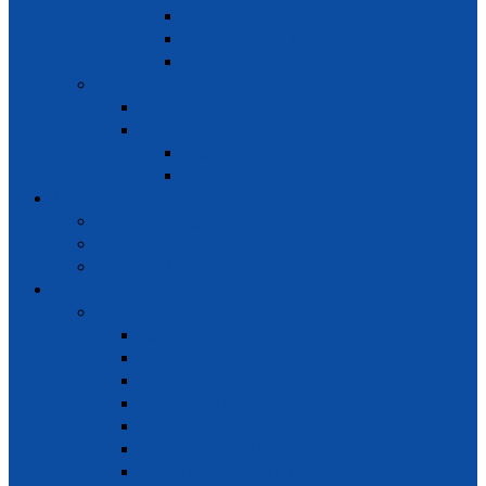
保险灾难 对象纳税 – 纳额
权利享 – 享额 保险灾难
城市工作劳务中心的地址
医务保险按
医务保险强制性
医务保险按照户家
对象参加医务保险按照户家
权利享受 医务保险按
服务
签证 – 护照服务
婚姻和家庭服务
商业咨询服务
介绍
律师
律师 Bùi Hường
律师 Ánh Ngọc
律师 Trần Quyên
律师 Mộng Huyền
律师 Lê Thị Kim Thanh
律师 Huỳnh Thị Kim Diệp
律师 Trần Thị Hàn Ni