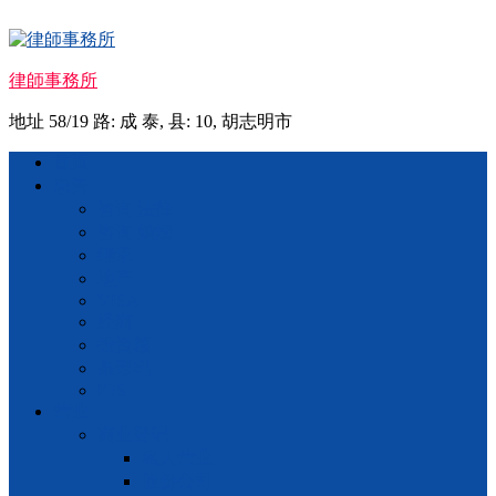
Skip
to
content
律師事務所
地址 58/19 路: 成 泰, 县: 10, 胡志明市
Menu
首页
忠告
咨询 法律
咨询 婚姻
继承
地产
VISA
经商
投资额
条形码
IOS
营业
商业登记
私人营业
股份公司