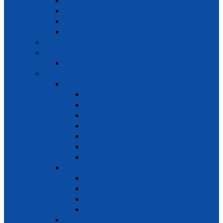
经营地点
组织回营业
各留意
户经营
劳动 (工人)
营业税
个人收入
社会保险
社会保险必修
社会保险逼使
劳动灾难 – 职业病
退休制度
孕产制度
病痛制度
互助一次社会保险
死亡制度
社会保险自愿
对象 – 纳额 – 方式纳
些事需要知道关于社会保险 灾难
权利但参加
案卷手续 社会保险
保险灾难