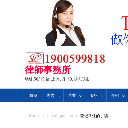
Skip
to
content
律師事務所
地址 58/19 路: 成 泰, 县: 10, 胡志明市
首页
忠告
营业
服务
介绍
Home
Uncategorised
登记常住的手续