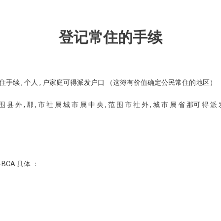
登记常住的手续
手续 , 个人 , 户家庭可得派发户口 （这簿有价值确定公民常住的地区）
 围 县 外 , 郡 , 市 社 属 城 市 属 中 央 , 范 围 市 社 外 , 城 市 属 省 那可 得 
BCA 具体 ：