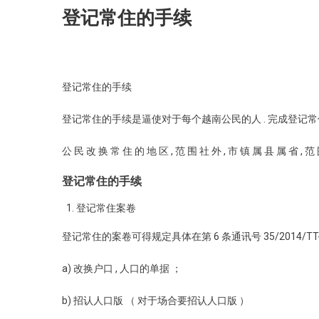
登记常住的手续
登记常住的手续
登记常住的手续是逼使对于每个越南公民的人 . 完成登记常住
公 民 改 换 常 住 的 地 区 , 范 围 社 外 , 市 镇 属 县 属 省 , 范
登记常住的手续
登记常住案卷
登记常住的案卷可得规定具体在第 6 条通讯号 35/2014/TT-
a) 改换户口 , 人口的单据 ；
b) 招认人口版 （ 对于场合要招认人口版 ）