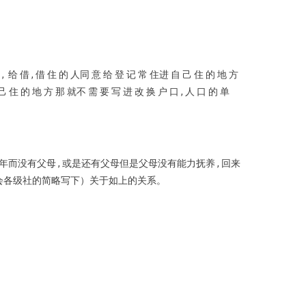
 租 , 给 借 , 借 住 的 人同 意 给 登 记 常 住进 自 己 住 的 地 方
己 住 的 地 方 那 就不 需 要 写 进 改 换 户 口 , 人 口 的 单
一起 , 还未成年而没有父母 , 或是还有父母但是父母没有能力抚养 , 回来
委员会各级社的简略写下）关于如上的关系。