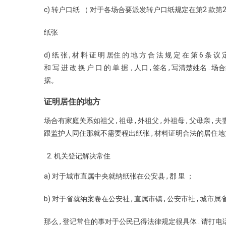
c) 转户口纸 （ 对于各场合要派发转户口纸规定在第2 款第
纸张
d) 纸 张 , 材 料 证 明 居住 的 地 方 合 法 规 定 在 第 6 条 议 
和 写 进 改 换 户 口 的 单 据 , 人口 , 签名 , 写清楚姓名 . 场合
据。
证明居住的地方
场合有家庭关系如祖父 , 祖母 , 外祖父 , 外祖母 , 父母亲 , 夫妻
跟监护人同住那就不需要程出纸张 , 材料证明合法的居住地
机关登记解决常住
a) 对于城市直属中央就纳纸张在公安县 , 郡 里 ；
b) 对于省就纳案卷在公安社 , 直属市镇 , 公安市社 , 城市属
那么 , 登记常住的事对于公民已得法律规定很具体 . 请打电话给