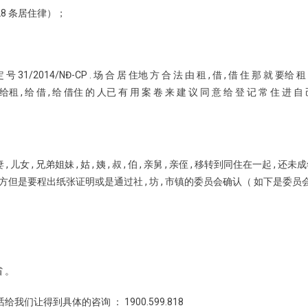
28 条居住律）；
定 号 31/2014/NĐ-CP . 场 合 居 住地 方 合 法 由 租 , 借 , 借 住 那 就 要给
给租 , 给 借 , 给 借住 的 人已 有 用 案 卷 来 建 议 同 意 给 登 记 常 住 进 自 
 , 儿女 , 兄弟姐妹 , 姑 , 姨 , 叔 , 伯 , 亲舅 , 亲侄 , 移转到同住在
方但是要程出纸张证明或是通过社 , 坊 , 市镇的委员会确认（ 如下是
省 。
我们让得到具体的咨询 ： 1900.599.818