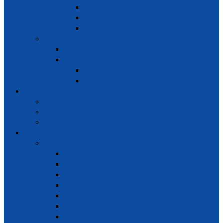
保险灾难 对象纳税 – 纳额
权利享 – 享额 保险灾难
城市工作劳务中心的地址
医务保险按
医务保险强制性
医务保险按照户家
对象参加医务保险按照户家
权利享受 医务保险按
服务
签证 – 护照服务
婚姻和家庭服务
商业咨询服务
介绍
律师
律师 Bùi Hường
律师 Ánh Ngọc
律师 Trần Quyên
律师 Mộng Huyền
律师 Lê Thị Kim Thanh
律师 Huỳnh Thị Kim Diệp
律师 Trần Thị Hàn Ni