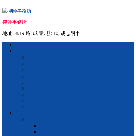
Skip
to
content
律師事務所
地址 58/19 路: 成 泰, 县: 10, 胡志明市
Menu
首页
忠告
咨询 法律
咨询 婚姻
继承
地产
VISA
经商
投资额
条形码
IOS
营业
商业登记
私人营业
股份公司