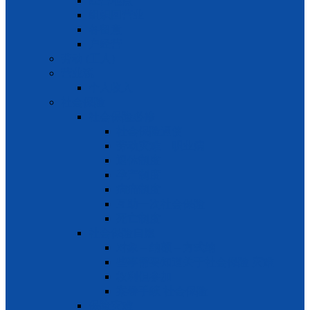
经营地点
组织回营业
各留意
户经营
劳动 (工人)
营业税
个人收入
社会保险
社会保险必修
社会保险逼使
劳动灾难 – 职业病
退休制度
孕产制度
病痛制度
互助一次社会保险
死亡制度
社会保险自愿
对象 – 纳额 – 方式纳
些事需要知道关于社会保险 灾难
权利但参加
案卷手续 社会保险
保险灾难