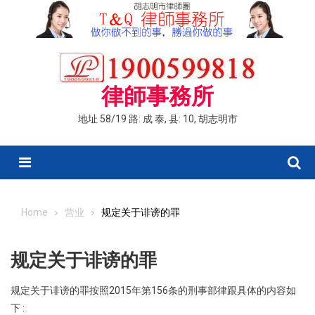
Skip
to
content
律師事務所
地址 58/19 路: 成 泰, 县: 10, 胡志明市
Menu
Home
营业
规定关于诽谤的罪
规定关于诽谤的罪
规定关于诽谤的罪按照2015年第156条的刑事部律跟具体的内容如
下 :