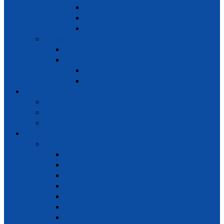
保险灾难 对象纳税 – 纳额
权利享 – 享额 保险灾难
城市工作劳务中心的地址
医务保险按
医务保险强制性
医务保险按照户家
对象参加医务保险按照户家
权利享受 医务保险按
服务
签证 – 护照服务
婚姻和家庭服务
商业咨询服务
介绍
律师
律师 Bùi Hường
律师 Ánh Ngọc
律师 Trần Quyên
律师 Mộng Huyền
律师 Lê Thị Kim Thanh
律师 Huỳnh Thị Kim Diệp
律师 Trần Thị Hàn Ni