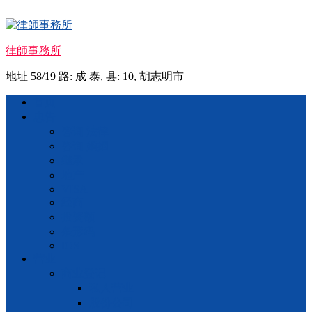
Skip
to
content
律師事務所
地址 58/19 路: 成 泰, 县: 10, 胡志明市
Menu
首页
忠告
咨询 法律
咨询 婚姻
继承
地产
VISA
经商
投资额
条形码
IOS
营业
商业登记
私人营业
股份公司