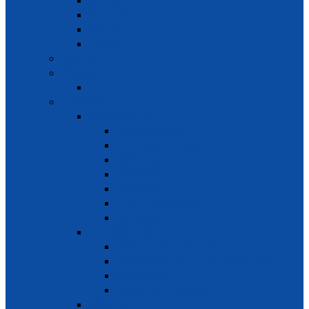
经营地点
组织回营业
各留意
户经营
劳动 (工人)
营业税
个人收入
社会保险
社会保险必修
社会保险逼使
劳动灾难 – 职业病
退休制度
孕产制度
病痛制度
互助一次社会保险
死亡制度
社会保险自愿
对象 – 纳额 – 方式纳
些事需要知道关于社会保险 灾难
权利但参加
案卷手续 社会保险
保险灾难