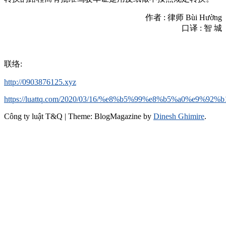
作者 : 律师 Bùi Hường
口译 : 智 城
联络:
http://0903876125.xyz
https://luattq.com/2020/03/16/%e8%b5%99%e8%b5%a0%e
Công ty luật T&Q
|
Theme: BlogMagazine by
Dinesh Ghimire
.