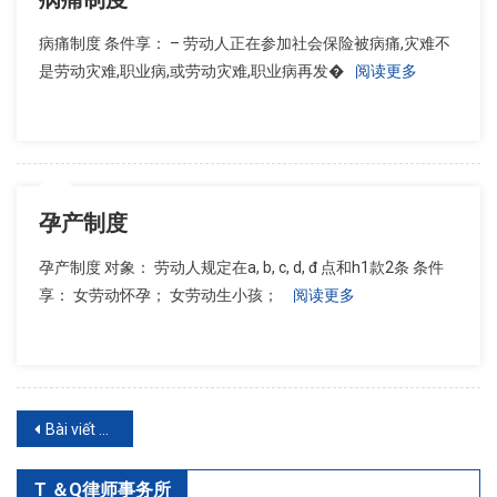
病痛制度 条件享： – 劳动人正在参加社会保险被病痛,灾难不
是劳动灾难,职业病,或劳动灾难,职业病再发�
阅读更多
孕产制度
孕产制度 对象： 劳动人规定在a, b, c, d, đ 点和h1款2条 条件
享： 女劳动怀孕； 女劳动生小孩；
阅读更多
Điều
Bài viết cũ hơn
hướng
T ＆Q律师事务所