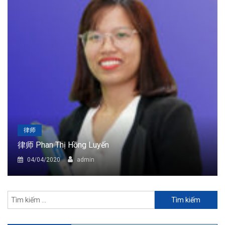
律师
律师 Phan Thị Hồng Luyến
04/04/2020
admin
Tìm
kiếm
cho: