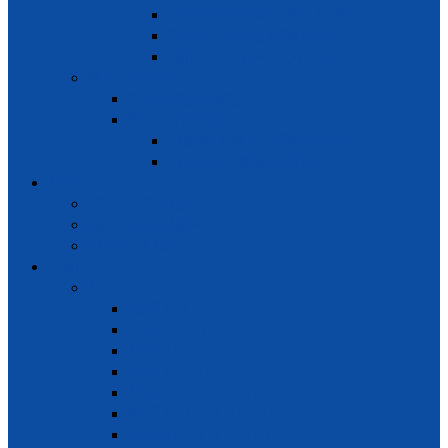
保险灾难 对象纳税 – 纳额
权利享 – 享额 保险灾难
城市工作劳务中心的地址
医务保险按
医务保险强制性
医务保险按照户家
对象参加医务保险按照户家
权利享受 医务保险按
服务
签证 – 护照服务
婚姻和家庭服务
商业咨询服务
介绍
律师
律师 Bùi Hường
律师 Ánh Ngọc
律师 Trần Quyên
律师 Mộng Huyền
律师 Lê Thị Kim Thanh
律师 Huỳnh Thị Kim Diệp
律师 Trần Thị Hàn Ni