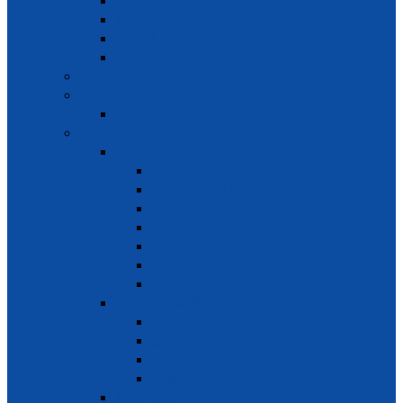
经营地点
组织回营业
各留意
户经营
劳动 (工人)
营业税
个人收入
社会保险
社会保险必修
社会保险逼使
劳动灾难 – 职业病
退休制度
孕产制度
病痛制度
互助一次社会保险
死亡制度
社会保险自愿
对象 – 纳额 – 方式纳
些事需要知道关于社会保险 灾难
权利但参加
案卷手续 社会保险
保险灾难