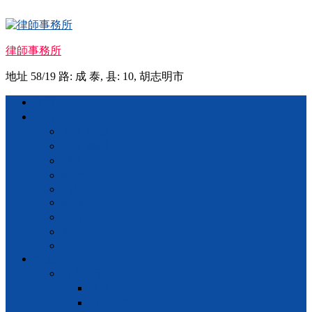
Skip
to
content
律師事務所
地址 58/19 路: 成 泰, 县: 10, 胡志明市
Menu
首页
忠告
咨询 法律
咨询 婚姻
继承
地产
VISA
经商
投资额
条形码
IOS
营业
商业登记
私人营业
股份公司