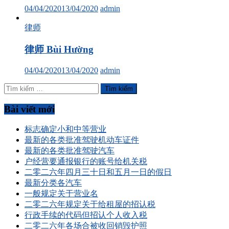
04/04/2020
13/04/2020
admin
律师
律师 Bùi Hường
04/04/2020
13/04/2020
admin
Tìm
kiếm
cho:
Bài viết mới
标志确定小和中等营业
最新的各类批准驾驶机动车证件
最新的各类批准驾驶汽车
户经营要通报银行的账号给机关税
二零二六年四月三十日和五月一日的假日
最新分类各汽车
一般规定关于营业名
二零二六年规定关于给租屋的招认税
行政手续的代码但招认个人收入税
二零二六年各场合被收回销毁护照