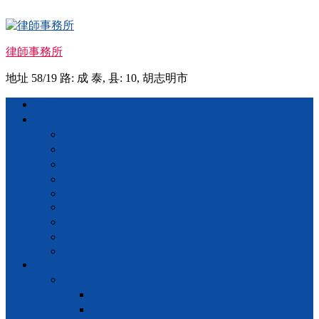
Skip
to
content
律師事務所
地址 58/19 路: 成 泰, 县: 10, 胡志明市
Menu
首页
忠告
咨询 法律
咨询 婚姻
继承
地产
VISA
经商
投资额
条形码
IOS
营业
商业登记
私人营业
股份公司