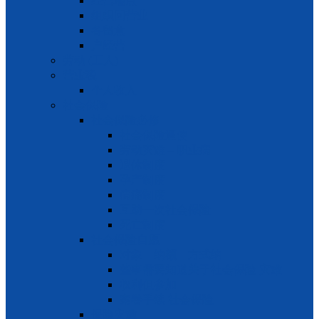
经营地点
组织回营业
各留意
户经营
劳动 (工人)
营业税
个人收入
社会保险
社会保险必修
社会保险逼使
劳动灾难 – 职业病
退休制度
孕产制度
病痛制度
互助一次社会保险
死亡制度
社会保险自愿
对象 – 纳额 – 方式纳
些事需要知道关于社会保险 灾难
权利但参加
案卷手续 社会保险
保险灾难