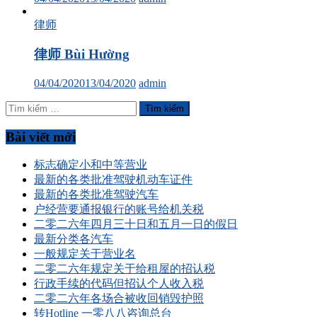
律师
律师 Bùi Hường
04/04/2020
13/04/2020
admin
Tìm
kiếm
cho:
Bài viết mới
标志确定小和中等营业
最新的各类批准驾驶机动车证件
最新的各类批准驾驶汽车
户经营要通报银行的账号给机关税
二零二六年四月三十日和五月一日的假日
最新分类各汽车
一般规定关于营业名
二零二六年规定关于给租屋的招认税
行政手续的代码但招认个人收入税
二零二六年各场合被收回销毁护照
转Hotline 一零八八咨询总台