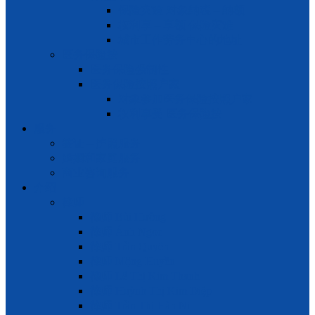
保险灾难 对象纳税 – 纳额
权利享 – 享额 保险灾难
城市工作劳务中心的地址
医务保险按
医务保险强制性
医务保险按照户家
对象参加医务保险按照户家
权利享受 医务保险按
服务
签证 – 护照服务
婚姻和家庭服务
商业咨询服务
介绍
律师
律师 Bùi Hường
律师 Ánh Ngọc
律师 Trần Quyên
律师 Mộng Huyền
律师 Lê Thị Kim Thanh
律师 Huỳnh Thị Kim Diệp
律师 Trần Thị Hàn Ni