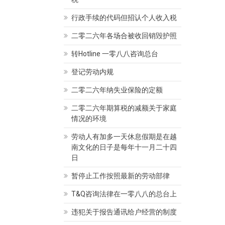
行政手续的代码但招认个人收入税
二零二六年各场合被收回销毁护照
转Hotline 一零八八咨询总台
律师
 Thị Kim Thanh
律师 Mộng Huyền
登记劳动内规
04/2020
admin
04/04/2020
admin
二零二六年纳失业保险的定额
二零二六年期算税的减额关于家庭
情况的环境
劳动人有加多一天休息假期是在越
南文化的日子是每年十一月二十四
日
暂停止工作按照最新的劳动部律
T&Q咨询法律在一零八八的总台上
违犯关于报告通讯给户经营的制度