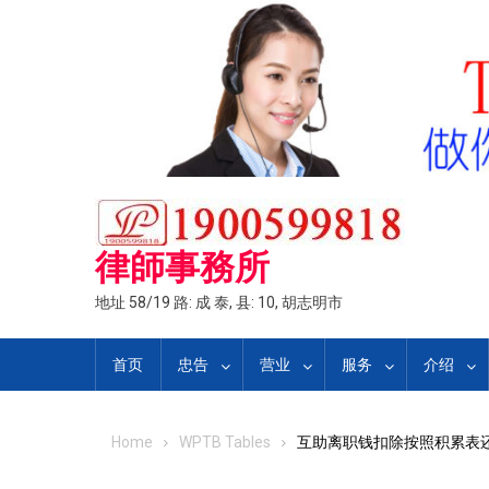
Skip
to
content
律師事務所
地址 58/19 路: 成 泰, 县: 10, 胡志明市
首页
忠告
营业
服务
介绍
Home
WPTB Tables
互助离职钱扣除按照积累表