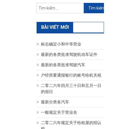
Tìm
kiếm
cho:
BÀI VIẾT MỚI
标志确定小和中等营业
最新的各类批准驾驶机动车证件
最新的各类批准驾驶汽车
户经营要通报银行的账号给机关税
二零二六年四月三十日和五月一日
的假日
最新分类各汽车
一般规定关于营业名
二零二六年规定关于给租屋的招认
税