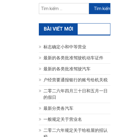
Tìm
kiếm
cho:
BÀI VIẾT MỚI
标志确定小和中等营业
最新的各类批准驾驶机动车证件
最新的各类批准驾驶汽车
户经营要通报银行的账号给机关税
二零二六年四月三十日和五月一日
的假日
最新分类各汽车
一般规定关于营业名
二零二六年规定关于给租屋的招认
税