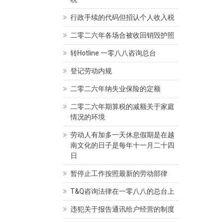
行政手续的代码但招认个人收入税
二零二六年各场合被收回销毁护照
转Hotline 一零八八咨询总台
律师
 Thị Kim Thanh
律师 Mộng Huyền
登记劳动内规
04/2020
admin
04/04/2020
admin
二零二六年纳失业保险的定额
二零二六年期算税的减额关于家庭
情况的环境
劳动人有加多一天休息假期是在越
南文化的日子是每年十一月二十四
日
暂停止工作按照最新的劳动部律
T&Q咨询法律在一零八八的总台上
违犯关于报告通讯给户经营的制度