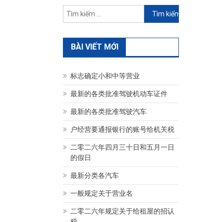
Tìm
kiếm
cho:
BÀI VIẾT MỚI
标志确定小和中等营业
最新的各类批准驾驶机动车证件
最新的各类批准驾驶汽车
户经营要通报银行的账号给机关税
二零二六年四月三十日和五月一日
的假日
最新分类各汽车
一般规定关于营业名
二零二六年规定关于给租屋的招认
税