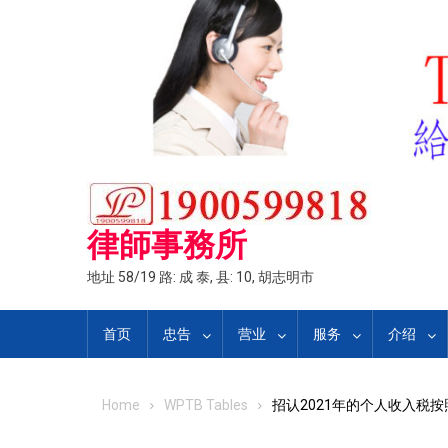
Skip
to
content
律師事務所
地址 58/19 路: 成 泰, 县: 10, 胡志明市
首页
忠告
营业
服务
介绍
Home
WPTB Tables
招认2021年的个人收入税