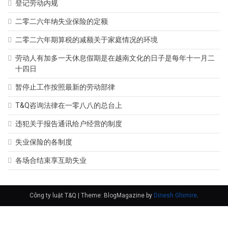
登记劳动内规
二零二六年纳失业保险的定额
二零二六年期算税的减额关于家庭情况的环境
劳动人有加多一天休息假期是在越南文化的日子是每年十一月二
十四日
暂停止工作按照最新的劳动部律
T&Q咨询法律在一零八八的总台上
违犯关于报告通讯给户经营的制度
失业保险的各制度
各场合结束享互助失业
Công ty luật T&Q
|
Theme: BlogMagazine by
Dinesh Ghimire
.