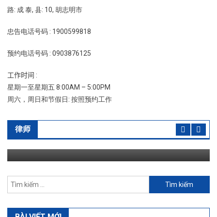
路: 成 泰, 县: 10, 胡志明市
忠告电话号码 : 1900599818
预约电话号码 : 0903876125
工作时间 :
星期一至星期五 8:00AM – 5:00PM
周六，周日和节假日: 按照预约工作
律师
律师
律师 Công Vinh
04/04/2020
admin
Tìm
kiếm
cho:
BÀI VIẾT MỚI