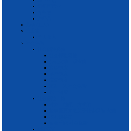
经营地点
组织回营业
各留意
户经营
劳动 (工人)
营业税
个人收入
社会保险
社会保险必修
社会保险逼使
劳动灾难 – 职业病
退休制度
孕产制度
病痛制度
互助一次社会保险
死亡制度
社会保险自愿
对象 – 纳额 – 方式纳
些事需要知道关于社会保险 灾难
权利但参加
案卷手续 社会保险
保险灾难