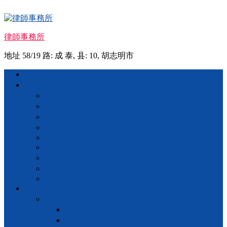
Skip
to
content
律師事務所
地址 58/19 路: 成 泰, 县: 10, 胡志明市
Menu
首页
忠告
咨询 法律
咨询 婚姻
继承
地产
VISA
经商
投资额
条形码
IOS
营业
商业登记
私人营业
股份公司