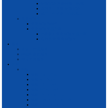
保险灾难 对象纳税 – 纳额
权利享 – 享额 保险灾难
城市工作劳务中心的地址
医务保险按
医务保险强制性
医务保险按照户家
对象参加医务保险按照户家
权利享受 医务保险按
服务
签证 – 护照服务
婚姻和家庭服务
商业咨询服务
介绍
律师
律师 Bùi Hường
律师 Ánh Ngọc
律师 Trần Quyên
律师 Mộng Huyền
律师 Lê Thị Kim Thanh
律师 Huỳnh Thị Kim Diệp
律师 Trần Thị Hàn Ni