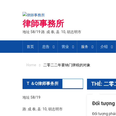
Skip
to
content
律師事務所
地址 58/19 路: 成 泰, 县: 10, 胡志明市
首页
忠告
营业
服务
介绍
Home
二零二二年要纳门牌税的对象
THẺ:
二零
T ＆Q律师事务所
地址 58/19
Đối tượ
路: 成 泰, 县: 10, 胡志明市
Đối tượng 