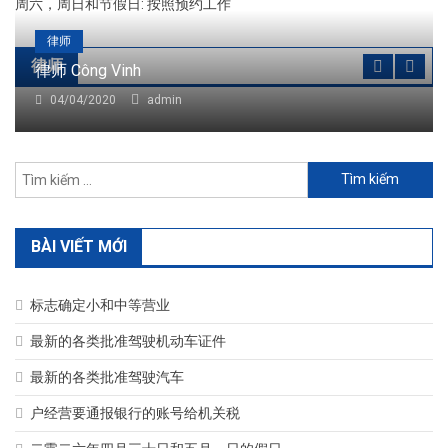
周六，周日和节假日: 按照预约工作
律师
律师
律师 Công Vinh
04/04/2020
admin
Tìm
kiếm
cho:
BÀI VIẾT MỚI
标志确定小和中等营业
最新的各类批准驾驶机动车证件
最新的各类批准驾驶汽车
户经营要通报银行的账号给机关税