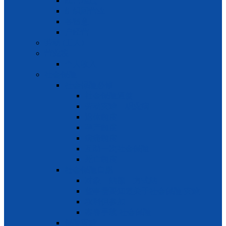
经营地点
组织回营业
各留意
户经营
劳动 (工人)
营业税
个人收入
社会保险
社会保险必修
社会保险逼使
劳动灾难 – 职业病
退休制度
孕产制度
病痛制度
互助一次社会保险
死亡制度
社会保险自愿
对象 – 纳额 – 方式纳
些事需要知道关于社会保险 灾难
权利但参加
案卷手续 社会保险
保险灾难