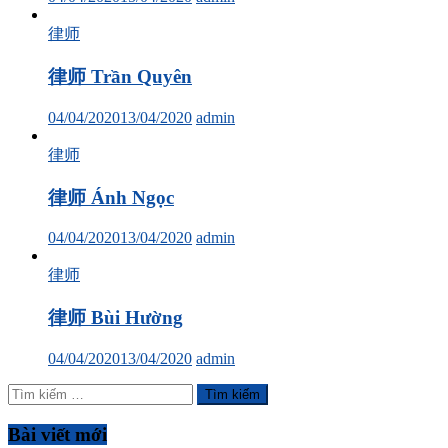
律师
律师 Trần Quyên
04/04/2020
13/04/2020
admin
律师
律师 Ánh Ngọc
04/04/2020
13/04/2020
admin
律师
律师 Bùi Hường
04/04/2020
13/04/2020
admin
Tìm
kiếm
cho:
Bài viết mới