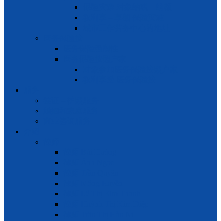
保险灾难 对象纳税 – 纳额
权利享 – 享额 保险灾难
城市工作劳务中心的地址
医务保险按
医务保险强制性
医务保险按照户家
对象参加医务保险按照户家
权利享受 医务保险按
服务
签证 – 护照服务
婚姻和家庭服务
商业咨询服务
介绍
律师
律师 Bùi Hường
律师 Ánh Ngọc
律师 Trần Quyên
律师 Mộng Huyền
律师 Lê Thị Kim Thanh
律师 Huỳnh Thị Kim Diệp
律师 Trần Thị Hàn Ni