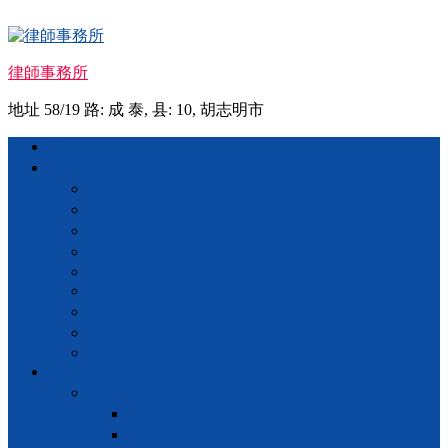
Skip
to
content
律師事務所
地址 58/19 路: 成 泰, 县: 10, 胡志明市
Menu
首页
忠告
咨询 法律
咨询 婚姻
继承
地产
VISA
经商
投资额
条形码
IOS
营业
商业登记
私人营业
股份公司