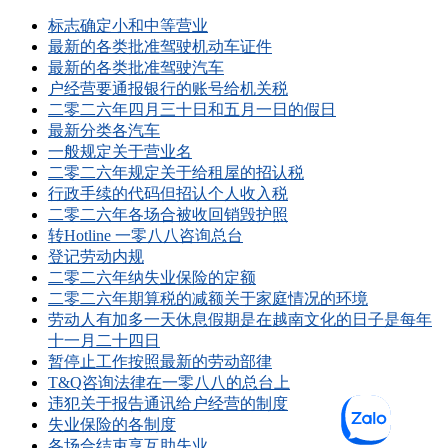
标志确定小和中等营业
最新的各类批准驾驶机动车证件
最新的各类批准驾驶汽车
户经营要通报银行的账号给机关税
二零二六年四月三十日和五月一日的假日
最新分类各汽车
一般规定关于营业名
二零二六年规定关于给租屋的招认税
行政手续的代码但招认个人收入税
二零二六年各场合被收回销毁护照
转Hotline 一零八八咨询总台
登记劳动内规
二零二六年纳失业保险的定额
二零二六年期算税的减额关于家庭情况的环境
劳动人有加多一天休息假期是在越南文化的日子是每年
十一月二十四日
暂停止工作按照最新的劳动部律
T&Q咨询法律在一零八八的总台上
违犯关于报告通讯给户经营的制度
失业保险的各制度
各场合结束享互助失业