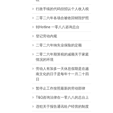
行政手续的代码但招认个人收入税
二零二六年各场合被收回销毁护照
转Hotline 一零八八咨询总台
律师
 Thị Kim Thanh
律师 Mộng Huyền
登记劳动内规
04/2020
admin
04/04/2020
admin
二零二六年纳失业保险的定额
二零二六年期算税的减额关于家庭
情况的环境
劳动人有加多一天休息假期是在越
南文化的日子是每年十一月二十四
日
暂停止工作按照最新的劳动部律
T&Q咨询法律在一零八八的总台上
违犯关于报告通讯给户经营的制度