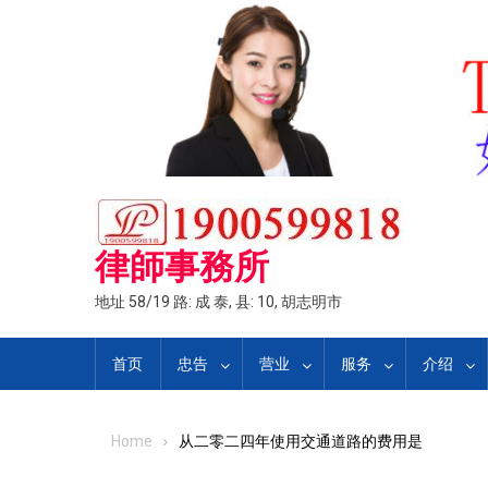
Skip
to
content
律師事務所
地址 58/19 路: 成 泰, 县: 10, 胡志明市
首页
忠告
营业
服务
介绍
Home
从二零二四年使用交通道路的费用是