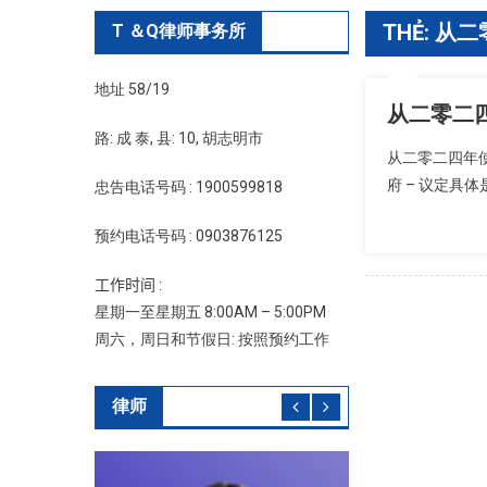
THẺ:
从二
T ＆Q律师事务所
地址 58/19
从二零二
路: 成 泰, 县: 10, 胡志明市
从二零二四年使
府 – 议定具体是
忠告电话号码 : 1900599818
预约电话号码 : 0903876125
工作时间 :
星期一至星期五 8:00AM – 5:00PM
周六，周日和节假日: 按照预约工作
律师