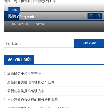
周六，周日和节假日: 按照预约工作
律师
律师
律师 Công Vinh
04/04/2020
admin
Tìm
kiếm
cho:
BÀI VIẾT MỚI
标志确定小和中等营业
最新的各类批准驾驶机动车证件
最新的各类批准驾驶汽车
户经营要通报银行的账号给机关税