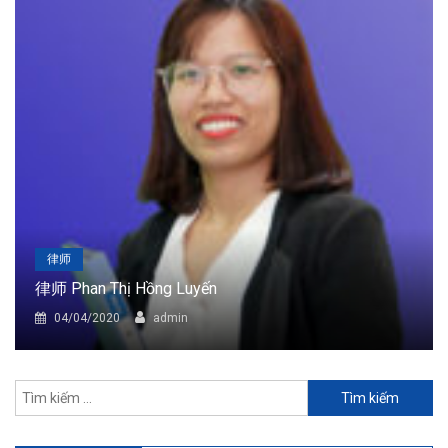
律师
律师 Phan Thị Hồng Luyến
04/04/2020
admin
Tìm
kiếm
cho: