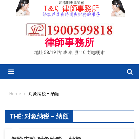
Skip
to
content
律師事務所
地址 58/19 路: 成 泰, 县: 10, 胡志明市
Menu
Home
对象纳税 – 纳额
THẺ:
对象纳税 – 纳额