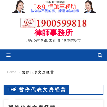
Skip
to
content
律師事務所
地址 58/19 路: 成 泰, 县: 10, 胡志明市
Menu
Home
暂 停 代 表 文 房 经 营
THẺ:
暂 停 代 表 文 房 经 营