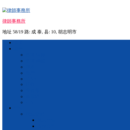
Skip
to
content
律師事務所
地址 58/19 路: 成 泰, 县: 10, 胡志明市
Menu
首页
忠告
咨询 法律
咨询 婚姻
继承
地产
VISA
经商
投资额
条形码
IOS
营业
商业登记
私人营业
股份公司