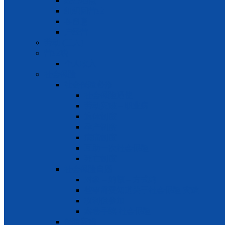
经营地点
组织回营业
各留意
户经营
劳动 (工人)
营业税
个人收入
社会保险
社会保险必修
社会保险逼使
劳动灾难 – 职业病
退休制度
孕产制度
病痛制度
互助一次社会保险
死亡制度
社会保险自愿
对象 – 纳额 – 方式纳
些事需要知道关于社会保险 灾难
权利但参加
案卷手续 社会保险
保险灾难