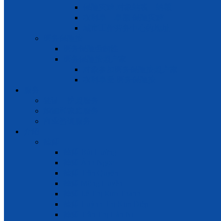
保险灾难 对象纳税 – 纳额
权利享 – 享额 保险灾难
城市工作劳务中心的地址
医务保险按
医务保险强制性
医务保险按照户家
对象参加医务保险按照户家
权利享受 医务保险按
服务
签证 – 护照服务
婚姻和家庭服务
商业咨询服务
介绍
律师
律师 Bùi Hường
律师 Ánh Ngọc
律师 Trần Quyên
律师 Mộng Huyền
律师 Lê Thị Kim Thanh
律师 Huỳnh Thị Kim Diệp
律师 Trần Thị Hàn Ni