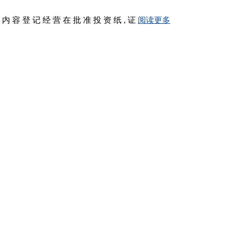
替 内 容 登 记 经 营 在 批 准 投 资 纸 , 证
阅读更多