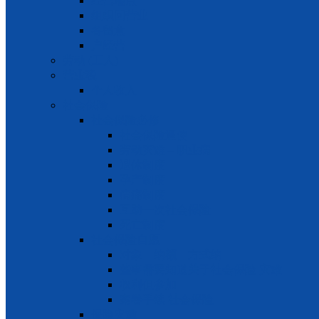
经营地点
组织回营业
各留意
户经营
劳动 (工人)
营业税
个人收入
社会保险
社会保险必修
社会保险逼使
劳动灾难 – 职业病
退休制度
孕产制度
病痛制度
互助一次社会保险
死亡制度
社会保险自愿
对象 – 纳额 – 方式纳
些事需要知道关于社会保险 灾难
权利但参加
案卷手续 社会保险
保险灾难