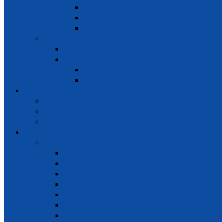
保险灾难 对象纳税 – 纳额
权利享 – 享额 保险灾难
城市工作劳务中心的地址
医务保险按
医务保险强制性
医务保险按照户家
对象参加医务保险按照户家
权利享受 医务保险按
服务
签证 – 护照服务
婚姻和家庭服务
商业咨询服务
介绍
律师
律师 Bùi Hường
律师 Ánh Ngọc
律师 Trần Quyên
律师 Mộng Huyền
律师 Lê Thị Kim Thanh
律师 Huỳnh Thị Kim Diệp
律师 Trần Thị Hàn Ni