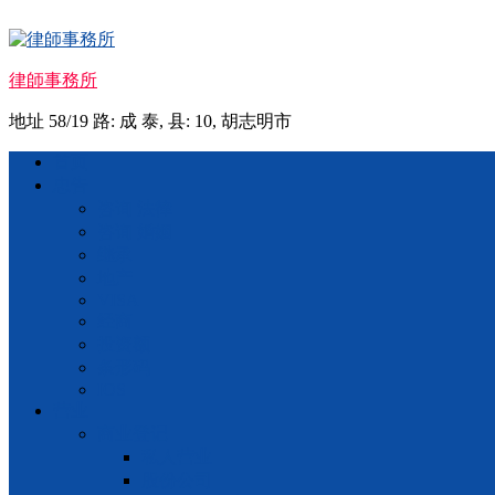
Skip
to
content
律師事務所
地址 58/19 路: 成 泰, 县: 10, 胡志明市
Menu
首页
忠告
咨询 法律
咨询 婚姻
继承
地产
VISA
经商
投资额
条形码
IOS
营业
商业登记
私人营业
股份公司