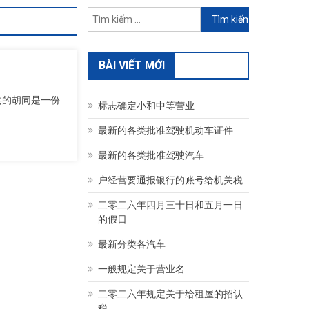
Tìm
kiếm
cho:
BÀI VIẾT MỚI
做公共的胡同是一份
标志确定小和中等营业
最新的各类批准驾驶机动车证件
最新的各类批准驾驶汽车
户经营要通报银行的账号给机关税
二零二六年四月三十日和五月一日
的假日
最新分类各汽车
一般规定关于营业名
二零二六年规定关于给租屋的招认
税