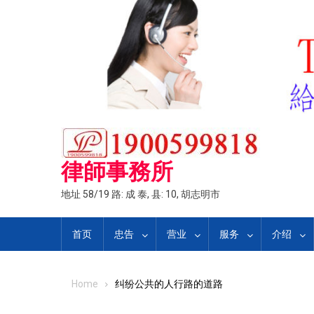
Skip
to
content
律師事務所
地址 58/19 路: 成 泰, 县: 10, 胡志明市
首页
忠告
营业
服务
介绍
Home
纠纷公共的人行路的道路