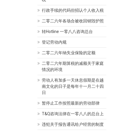
行政手续的代码但招认个人收入税
二零二六年各场合被收回销毁护照
转Hotline 一零八八咨询总台
律师
 Thị Kim Thanh
律师 Mộng Huyền
登记劳动内规
04/2020
admin
04/04/2020
admin
二零二六年纳失业保险的定额
二零二六年期算税的减额关于家庭
情况的环境
劳动人有加多一天休息假期是在越
南文化的日子是每年十一月二十四
日
暂停止工作按照最新的劳动部律
T&Q咨询法律在一零八八的总台上
违犯关于报告通讯给户经营的制度