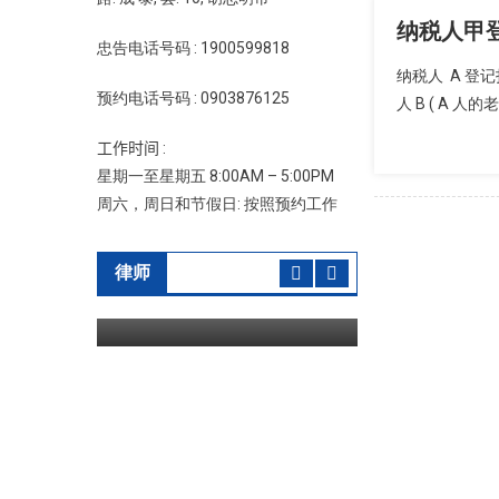
纳税人甲
忠告电话号码 : 1900599818
纳税人 A 登记
预约电话号码 : 0903876125
人 B ( A 人的老
工作时间 :
星期一至星期五 8:00AM – 5:00PM
周六，周日和节假日: 按照预约工作
律师
律师
律师 Công Vinh
04/04/2020
admin
律师