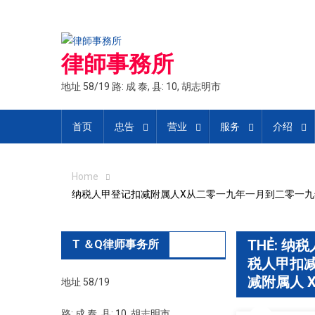
Skip
to
content
律師事務所
地址 58/19 路: 成 泰, 县: 10, 胡志明市
首页
忠告
营业
服务
介绍
Home
纳税人甲登记扣减附属人X从二零一九年一月到二零一九年
THẺ:
纳税
T ＆Q律师事务所
税人甲扣减
减附属人 
地址 58/19
路: 成 泰, 县: 10, 胡志明市