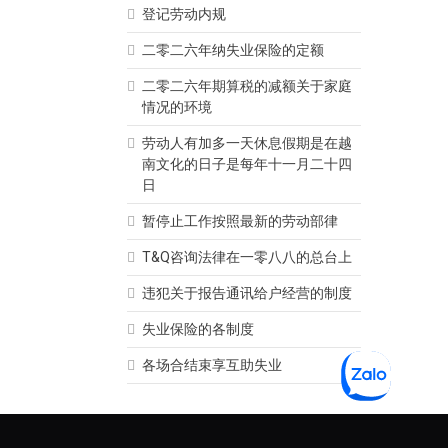
ần Thị Hàn Ni
律师 Huỳnh Thị Kim Diệp
登记劳动内规
4/2020
admin
04/04/2020
admin
二零二六年纳失业保险的定额
二零二六年期算税的减额关于家庭
情况的环境
劳动人有加多一天休息假期是在越
南文化的日子是每年十一月二十四
日
暂停止工作按照最新的劳动部律
T&Q咨询法律在一零八八的总台上
违犯关于报告通讯给户经营的制度
失业保险的各制度
各场合结束享互助失业