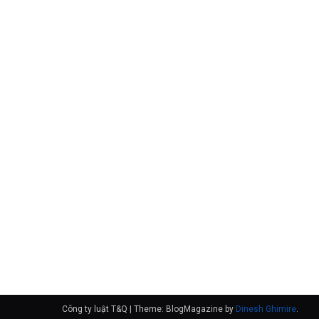
律师 Lê Anh 
n
04/04/2020
Công ty luật T&Q
|
Theme: BlogMagazine by
Dinesh Ghimire
.