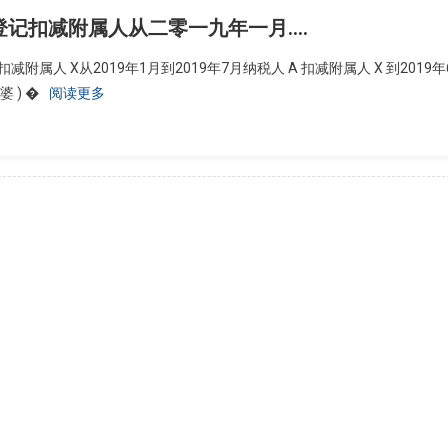
登记扣减附属人从二零一九年一月….
扣减附属人 X从2019年1月到2019年7月纳税人 A 扣减附属人 X 到201
婆 ) �
阅读更多
律师
律师