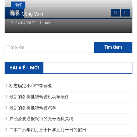
律师
律师
律师 Công Vinh
04/04/2020
admin
Tìm
kiếm
cho:
BÀI VIẾT MỚI
标志确定小和中等营业
最新的各类批准驾驶机动车证件
最新的各类批准驾驶汽车
户经营要通报银行的账号给机关税
二零二六年四月三十日和五月一日的假日