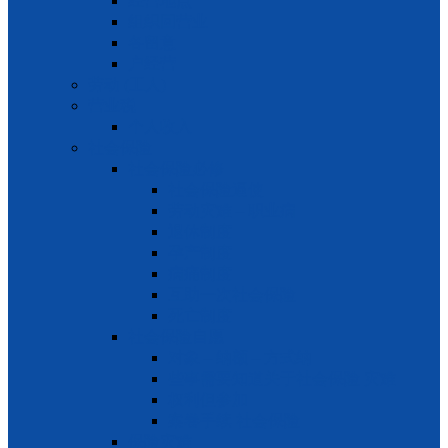
经营地点
组织回营业
各留意
户经营
劳动 (工人)
营业税
个人收入
社会保险
社会保险必修
社会保险逼使
劳动灾难 – 职业病
退休制度
孕产制度
病痛制度
互助一次社会保险
死亡制度
社会保险自愿
对象 – 纳额 – 方式纳
些事需要知道关于社会保险 灾难
权利但参加
案卷手续 社会保险
保险灾难