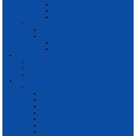
保险灾难 对象纳税 – 纳额
权利享 – 享额 保险灾难
城市工作劳务中心的地址
医务保险按
医务保险强制性
医务保险按照户家
对象参加医务保险按照户家
权利享受 医务保险按
服务
签证 – 护照服务
婚姻和家庭服务
商业咨询服务
介绍
律师
律师 Bùi Hường
律师 Ánh Ngọc
律师 Trần Quyên
律师 Mộng Huyền
律师 Lê Thị Kim Thanh
律师 Huỳnh Thị Kim Diệp
律师 Trần Thị Hàn Ni