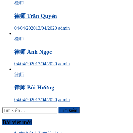
律师
律师 Trần Quyên
04/04/2020
13/04/2020
admin
律师
律师 Ánh Ngọc
04/04/2020
13/04/2020
admin
律师
律师 Bùi Hường
04/04/2020
13/04/2020
admin
Tìm
kiếm
cho:
Bài viết mới