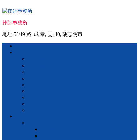
Skip
to
content
律師事務所
地址 58/19 路: 成 泰, 县: 10, 胡志明市
Menu
首页
忠告
咨询 法律
咨询 婚姻
继承
地产
VISA
经商
投资额
条形码
IOS
营业
商业登记
私人营业
股份公司