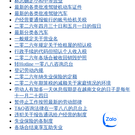
标志确定小和中等营业
最新的各类批准驾驶机动车证件
最新的各类批准驾驶汽车
户经营要通报银行的账号给机关税
二零二六年四月三十日和五月一日的假日
最新分类各汽车
一般规定关于营业名
二零二六年规定关于给租屋的招认税
行政手续的代码但招认个人收入税
二零二六年各场合被收回销毁护照
转Hotline 一零八八咨询总台
登记劳动内规
二零二六年纳失业保险的定额
二零二六年期算税的减额关于家庭情况的环境
劳动人有加多一天休息假期是在越南文化的日子是每年
十一月二十四日
暂停止工作按照最新的劳动部律
T&Q咨询法律在一零八八的总台上
违犯关于报告通讯给户经营的制度
失业保险的各制度
各场合结束享互助失业