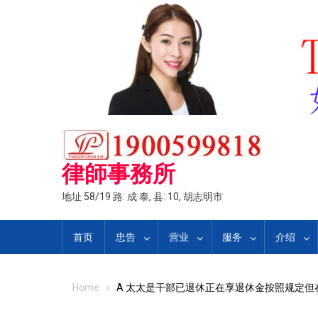
Skip
to
content
律師事務所
地址 58/19 路: 成 泰, 县: 10, 胡志明市
首页
忠告
营业
服务
介绍
Home
A 太太是干部已退休正在享退休金按照规定但