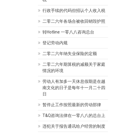
行政手续的代码但招认个人收入税
二零二六年各场合被收回销毁护照
转Hotline 一零八八咨询总台
律师
 Thị Kim Thanh
律师 Mộng Huyền
登记劳动内规
04/2020
admin
04/04/2020
admin
二零二六年纳失业保险的定额
二零二六年期算税的减额关于家庭
情况的环境
劳动人有加多一天休息假期是在越
南文化的日子是每年十一月二十四
日
暂停止工作按照最新的劳动部律
T&Q咨询法律在一零八八的总台上
违犯关于报告通讯给户经营的制度