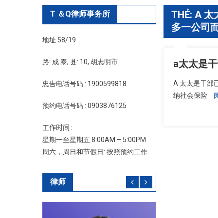
THẺ:
A 
T ＆Q律师事务所
多一公司
地址 58/19
路: 成 泰, 县: 10, 胡志明市
a太太是干
A 太太是干
忠告电话号码 : 1900599818
纳社会保险
预约电话号码 : 0903876125
工作时间 :
星期一至星期五 8:00AM – 5:00PM
周六，周日和节假日: 按照预约工作
律师