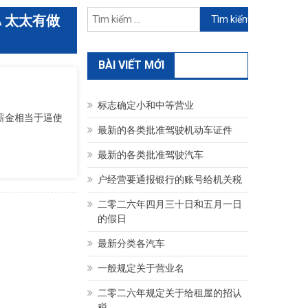
Tìm
 太太有做
kiếm
cho:
BÀI VIẾT MỚI
标志确定小和中等营业
薪金相当于逼使
最新的各类批准驾驶机动车证件
最新的各类批准驾驶汽车
户经营要通报银行的账号给机关税
二零二六年四月三十日和五月一日
的假日
最新分类各汽车
一般规定关于营业名
二零二六年规定关于给租屋的招认
税